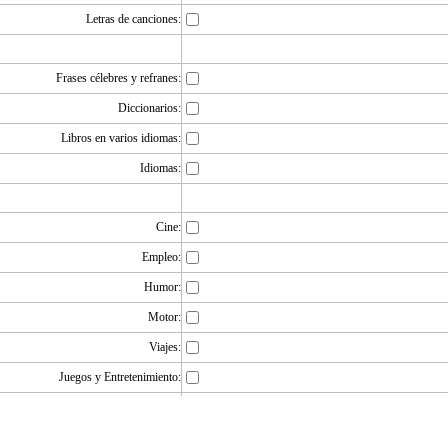
Letras de canciones:
Frases célebres y refranes:
Diccionarios:
Libros en varios idiomas:
Idiomas:
Cine:
Empleo:
Humor:
Motor:
Viajes:
Juegos y Entretenimiento:
Dinero en la red: