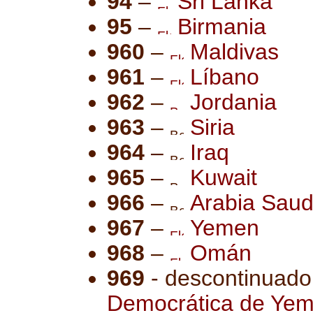
94
–
Sri Lanka
95
–
Birmania
960
–
Maldivas
961
–
Líbano
962
–
Jordania
963
–
Siria
964
–
Iraq
965
–
Kuwait
966
–
Arabia Saud
967
–
Yemen
968
–
Omán
969
- descontinuado
Democrática de Ye