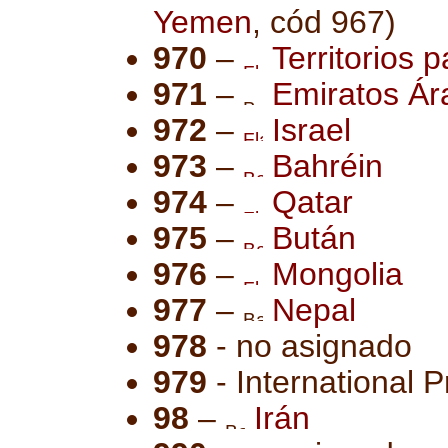
Yemen
, cód 967)
970
–
Territorios p
971
–
Emiratos Ár
972
–
Israel
973
–
Bahréin
974
–
Qatar
975
–
Bután
976
–
Mongolia
977
–
Nepal
978
- no asignado
979
- International 
98
–
Irán