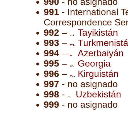
990
- no asignado
991
- International 
Correspondence Serv
992
–
Tayikistán
993
–
Turkmenist
994
–
Azerbaiyán
995
–
Georgia
996
–
Kirguistán
997
- no asignado
998
-
Uzbekistán
999
- no asignado