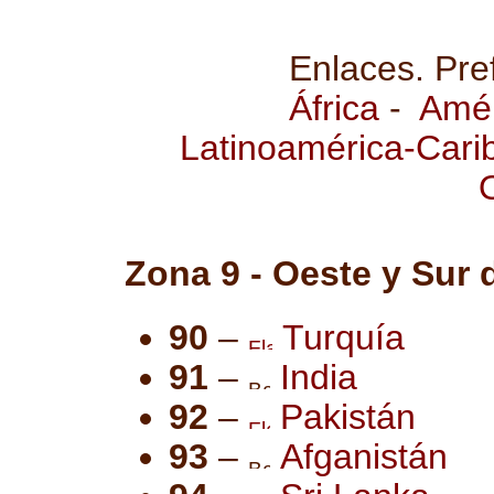
Enlaces. Pref
África
-
Amér
Latinoamérica-Cari
O
Zona 9 - Oeste y Sur
90
–
Turquía
91
–
India
92
–
Pakistán
93
–
Afganistán