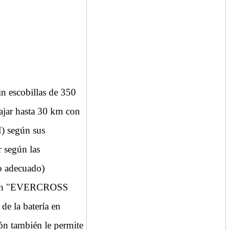
scobillas de 350
iajar hasta 30 km con
H) según sus
 según las
to adecuado)
ción "EVERCROSS
de la batería en
ión también le permite