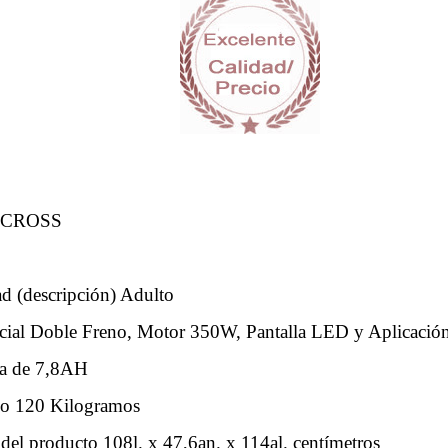
RCROSS
 (descripción) Adulto
cial Doble Freno, Motor 350W, Pantalla LED y Aplicació
ía de 7,8AH
so 120 Kilogramos
el producto 108l. x 47,6an. x 114al. centímetros