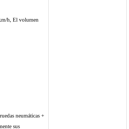
km/h, El volumen
uedas neumáticas +
lmente sus