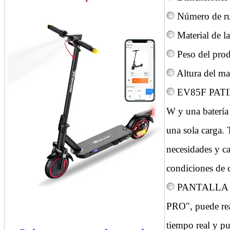
Número de ru
Material de l
Peso del pro
Altura del m
EV85F PATIN
W y una batería 
una sola carga.
necesidades y c
condiciones de c
PANTALLA LE
PRO", puede real
tiempo real y pu