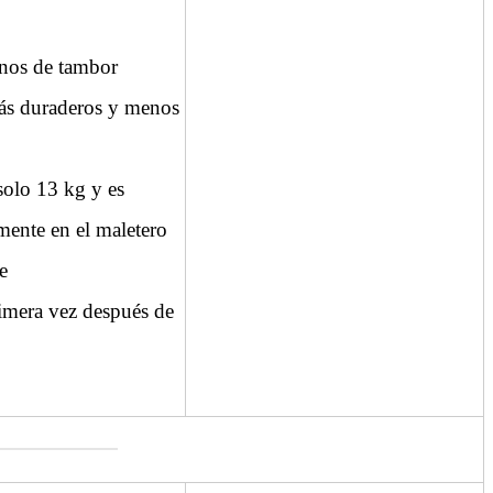
nos de tambor
más duraderos y menos
solo 13 kg y es
mente en el maletero
e
imera vez después de