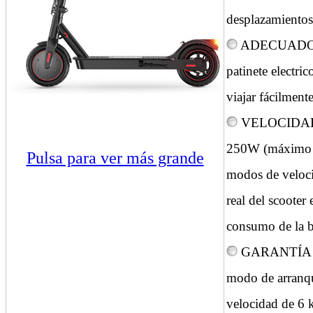
desplazamientos
ADECUADO PA
patinete electri
viajar fácilment
VELOCIDAD M
250W (máximo 35
Pulsa para ver más grande
modos de velocid
real del scooter 
consumo de la ba
GARANTÍA DE 
modo de arranque
velocidad de 6 k