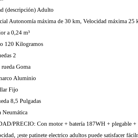
 (descripción) Adulto
cial Autonomía máxima de 30 km, Velocidad máxima 25 
ior a 0,24 m³
so 120 Kilogramos
edas 2
a rueda Goma
 marco Aluminio
lar Fijo
eda 8,5 Pulgadas
a Neumática
/PRECIO: Con motor + batería 187WH + plegable + r
idad, ¡este patinete electrico adultos puede satisfacer fáci